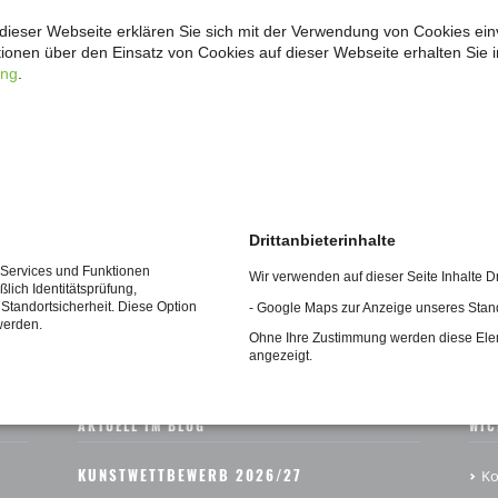
r / Klassenlehrer zu erfragen.
dieser Webseite erklären Sie sich mit der Verwendung von Cookies ein
G
ationen über den Einsatz von Cookies auf dieser Webseite erhalten Sie i
TELLUNG
ung
.
Drittanbieterinhalte
Anmelden
e Services und Funktionen
Wir verwenden auf dieser Seite Inhalte Dr
lich Identitätsprüfung,
 Standortsicherheit. Diese Option
- Google Maps zur Anzeige unseres Stan
werden.
Ohne Ihre Zustimmung werden diese Ele
angezeigt.
AKTUELL IM BLOG
WIC
KUNSTWETTBEWERB 2026/27
Ko