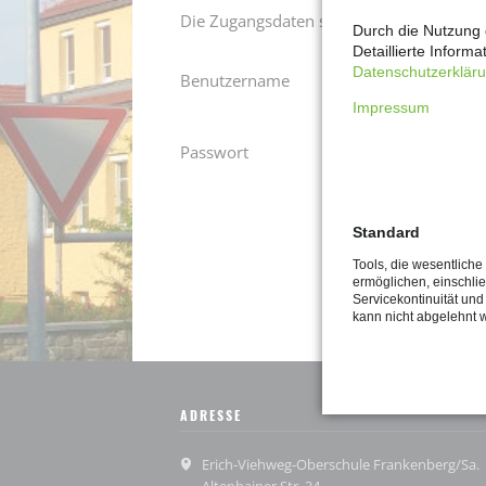
Die Zugangsdaten sind beim Elternspreche
Durch die Nutzung 
ENTSCHULDIGUN
Detaillierte Inform
BITTE UM FREIS
Datenschutzerklär
Benutzername
Impressum
Passwort
Standard
Tools, die wesentlich
ermöglichen, einschließ
Servicekontinuität und
kann nicht abgelehnt 
ADRESSE
Erich-Viehweg-Oberschule Frankenberg/Sa.