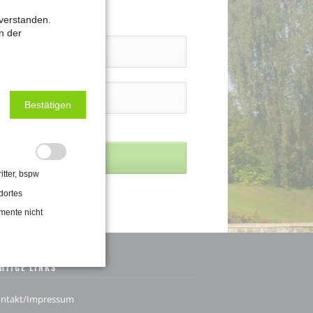
verstanden.
n der
Bestätigen
itter, bspw
dortes
mente nicht
HTIGE LINKS
ntakt/Impressum